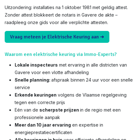
Uitzondering: installaties na 1 oktober 1981 met geldig attest.
Zonder attest blokkeert de notaris in Gavere de akte –
raadpleeg onze gids voor alle verplichte attesten.
Vraag meteen je Elektrische Keuring aan ➜
Waarom een elektrische keuring via Immo-Experts?
Lokale inspecteurs
met ervaring in alle districten van
Gavere voor een vlotte afhandeling
Snelle planning:
afspraak binnen 24 uur voor een snelle
service
Erkende keuringen
volgens de Vlaamse regelgeving
tegen een correcte prijs
Eén van de
scherpste prijzen
in de regio met een
professionele aanpak
Meer dan 10 jaar ervaring
en expertise in
energieprestatiecertificaten
Alle keuringen in huis
voor efficiente afhandeling en