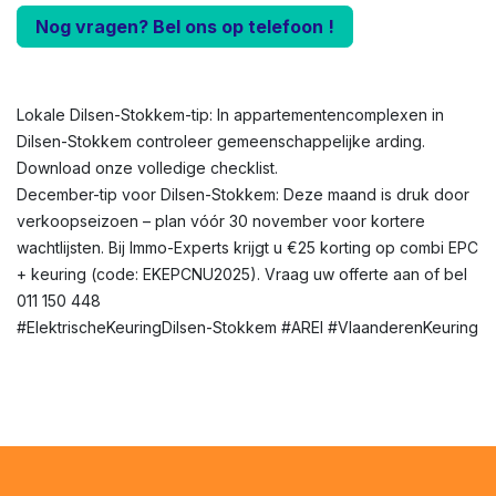
Nog vragen? Bel ons op telefoon !
Lokale Dilsen-Stokkem-tip: In appartementencomplexen in
Dilsen-Stokkem controleer gemeenschappelijke arding.
Download onze volledige checklist.
December-tip voor Dilsen-Stokkem: Deze maand is druk door
verkoopseizoen – plan vóór 30 november voor kortere
wachtlijsten. Bij Immo-Experts krijgt u €25 korting op combi EPC
+ keuring (code: EKEPCNU2025). Vraag uw offerte aan of bel
011 150 448
#ElektrischeKeuringDilsen-Stokkem #AREI #VlaanderenKeuring