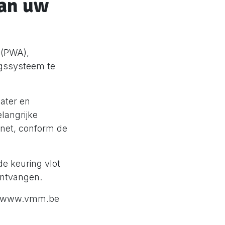
van uw
 (PWA),
ngssysteem te
water en
langrijke
snet, conform de
e keuring vlot
ontvangen.
www.vmm.be