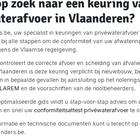
op zoek naar een keuring 
terafvoer in Vlaanderen?
s.be, uw specialist in keuringen van privéwaterafvoer
u bij alle stappen om de conformiteit van uw afwateri
gens de Vlaamse regelgeving.
ontroleert de correcte afvoer en scheiding van afval
laanderen is deze keuring verplicht bij nieuwbouw, be
in bepaalde gevallen bij aansluiting op het riolering
LAREM
en de voorschriften van de rioolbeheerders.
ptimaliseerde gids vindt u stap-voor-stap advies om d
en en snel uw
conformiteitsattest privéwaterafvoer
te 
informatie en technische documenten kunt u terecht op
nders.be
.