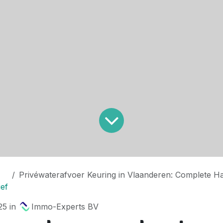
Privéwaterafvoer Keuring in Vlaanderen: Complete Handleiding voor R
ief
25
in
Immo-Experts BV